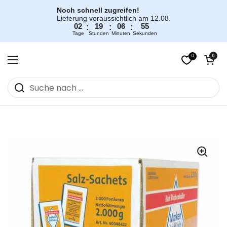
Zum Inhalt springen
Noch schnell zugreifen!
Lieferung voraussichtlich am 12.08.
02
19
06
55
:
:
:
Tage
Stunden
Minuten
Sekunden
0
Warenkorb öff
0
Menü öffnen