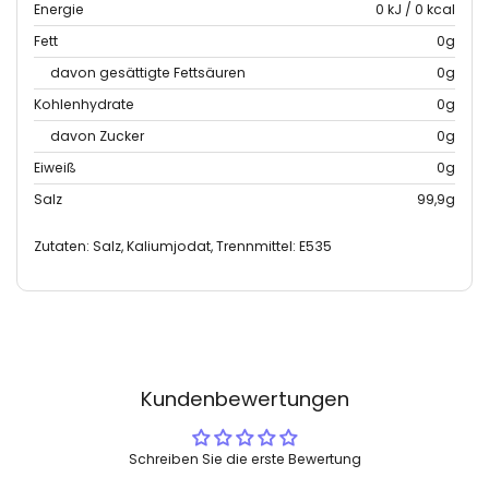
Energie
0 kJ / 0 kcal
Fett
0g
davon gesättigte Fettsäuren
0g
Kohlenhydrate
0g
davon Zucker
0g
Eiweiß
0g
Salz
99,9g
Zutaten: Salz, Kaliumjodat, Trennmittel: E535
Kundenbewertungen
Schreiben Sie die erste Bewertung