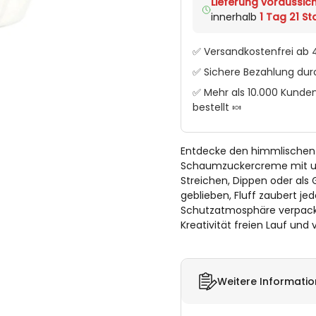
Lieferung voraussich
innerhalb
1 Tag 21 Std
✅ Versandkostenfrei ab 4
✅ Sichere Bezahlung du
✅ Mehr als 10.000 Kunden
bestellt 🍬
Entdecke den himmlischen G
Schaumzuckercreme mit un
Streichen, Dippen oder als 
geblieben, Fluff zaubert je
Schutzatmosphäre verpackt i
Kreativität freien Lauf und 
Weitere Informati