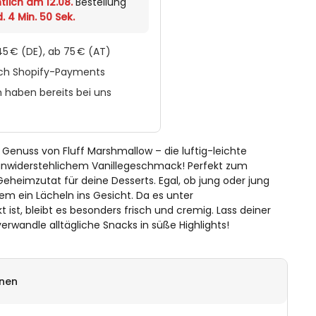
tlich am 12.08.
Bestellung
. 4 Min. 50 Sek.
5 € (DE), ab 75 € (AT)
rch Shopify-Payments
 haben bereits bei uns
enuss von Fluff Marshmallow – die luftig-leichte
widerstehlichem Vanillegeschmack! Perfekt zum
Geheimzutat für deine Desserts. Egal, ob jung oder jung
dem ein Lächeln ins Gesicht. Da es unter
st, bleibt es besonders frisch und cremig. Lass deiner
verwandle alltägliche Snacks in süße Highlights!
onen