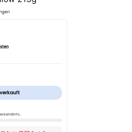
ungen
sten
verkauft
Versandinfo…