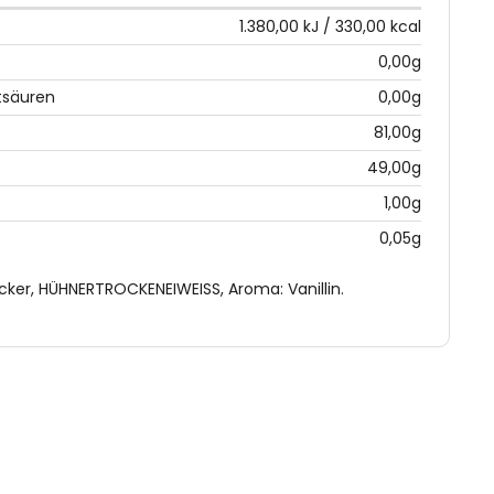
1.380,00 kJ / 330,00 kcal
0,00g
tsäuren
0,00g
81,00g
49,00g
1,00g
0,05g
ucker, HÜHNERTROCKENEIWEISS, Aroma: Vanillin.