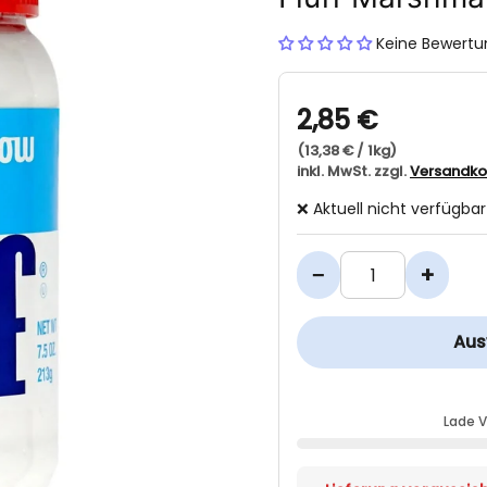
Keine Bewert
2,85 €
(13,38 € / 1kg)
inkl. MwSt. zzgl.
Versandko
❌ Aktuell nicht verfügbar
−
+
Aus
Lade 