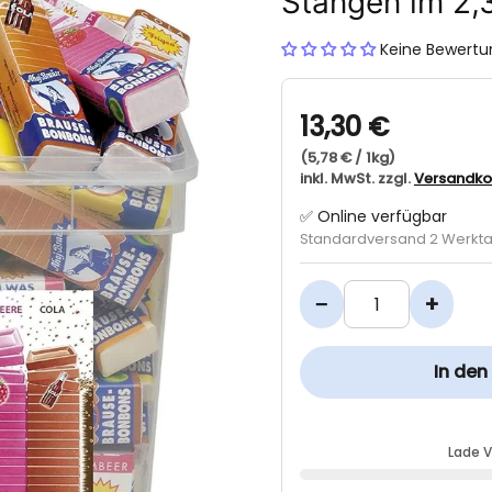
Stangen im 2,
Keine Bewert
13,30 €
(5,78 € / 1kg)
inkl. MwSt. zzgl.
Versandko
✅ Online verfügbar
Standardversand 2 Werkt
−
+
In de
Lade 