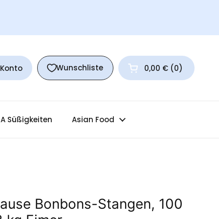
Wunschliste
 Konto
0,00 €
0
Warenkorb öffnen
A Süßigkeiten
Asian Food
rause Bonbons-Stangen, 100