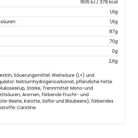
1605 kJ / 378 kcal
1,6g
tsäuren
1,6g
87g
70g
0g
2,6g
extrin, Säuerungsmittel: Weinsäure (L+) und
gulator: Natriumhydrogencarbonat, pflanzliche Fette
lukosesirup, Stärke, Trennmittel: Mono-und
fettsäuren, Aromen, färbende Frucht- und
te-Beete, Karotte, Saflor und Blaubeere), färbendes
bstoffe: Carotine.