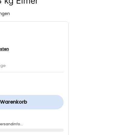
3 kg Eimer
ungen
sten
age
n Warenkorb
Versandinfo…