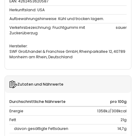
EAN: 4262453620587
Herkunftsland: USA
Aufbewahrungshinweise: Kühl und trocken lagern.
Verkehrsbezeichnung: Fruchtgummi mit
sauer
Zuckerüberzug
Hersteller:
SWF Großhandel & Franchise GmbH, Rheinparkallee 12, 40789
Monheim am Rhein, Deutschland
Zutaten und Nährwerte
Durchschnittliche Nährwerte
pro 100g
Energie
1358kJ/308kcal
Fett
21g
davon gesättigte Fettsäuren
14,7g