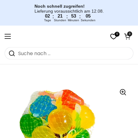
Zum Inhalt springen
Noch schnell zugreifen!
Lieferung voraussichtlich am 12.08.
02
21
53
05
:
:
:
Tage
Stunden
Minuten
Sekunden
0
Warenkorb öff
0
Menü öffnen