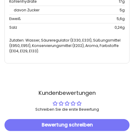
Kohlenhydrate
17g
davon Zucker
5g
Eiweiß
5,6g
Salz
0,24g
Zutaten: Wasser, Säureregulator (E330, E331), Süßungsmittel
(E950, E951), Konservierungsmittel (E202), Aroma, Farbstoffe
(E104, E129, E133).
Kundenbewertungen
Schreiben Sie die erste Bewertung
Bewertung schreiben