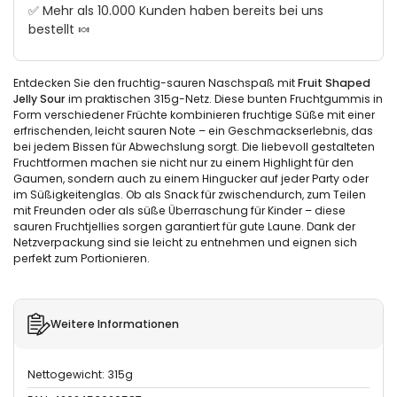
✅ Mehr als 10.000 Kunden haben bereits bei uns
bestellt 🍬
Entdecken Sie den fruchtig-sauren Naschspaß mit
Fruit Shaped
Jelly Sour
im praktischen 315g-Netz. Diese bunten Fruchtgummis in
Form verschiedener Früchte kombinieren fruchtige Süße mit einer
erfrischenden, leicht sauren Note – ein Geschmackserlebnis, das
bei jedem Bissen für Abwechslung sorgt. Die liebevoll gestalteten
Fruchtformen machen sie nicht nur zu einem Highlight für den
Gaumen, sondern auch zu einem Hingucker auf jeder Party oder
im Süßigkeitenglas. Ob als Snack für zwischendurch, zum Teilen
mit Freunden oder als süße Überraschung für Kinder – diese
sauren Fruchtjellies sorgen garantiert für gute Laune. Dank der
Netzverpackung sind sie leicht zu entnehmen und eignen sich
perfekt zum Portionieren.
Weitere Informationen
Nettogewicht: 315g