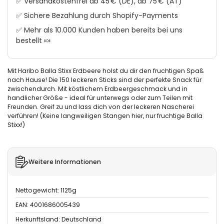
✅ Versandkostenfrei ab 45 € (DE), ab 75 € (AT)
✅ Sichere Bezahlung durch Shopify-Payments
✅ Mehr als 10.000 Kunden haben bereits bei uns
bestellt 🍬
Mit Haribo Balla Stixx Erdbeere holst du dir den fruchtigen Spaß
nach Hause! Die 150 leckeren Sticks sind der perfekte Snack für
zwischendurch. Mit köstlichem Erdbeergeschmack und in
handlicher Größe - ideal für unterwegs oder zum Teilen mit
Freunden. Greif zu und lass dich von der leckeren Nascherei
verführen! (Keine langweiligen Stangen hier, nur fruchtige Balla
Stixx!)
Weitere Informationen
Nettogewicht: 1125g
EAN: 4001686005439
Herkunftsland: Deutschland