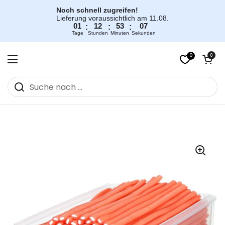
Zum Inhalt springen
Noch schnell zugreifen!
Lieferung voraussichtlich am 11.08.
01
12
53
07
:
:
:
Tage
Stunden
Minuten
Sekunden
0
Warenkorb öff
0
Menü öffnen