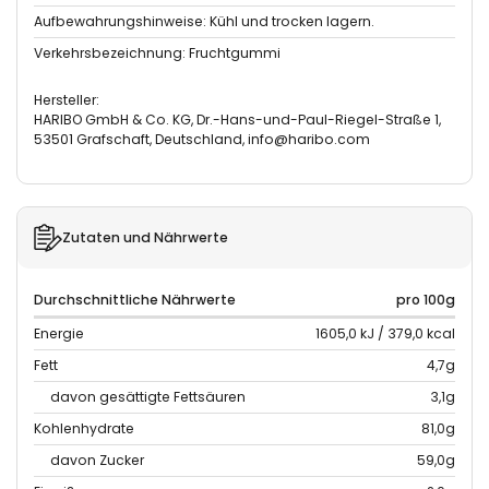
Aufbewahrungshinweise: Kühl und trocken lagern.
Verkehrsbezeichnung: Fruchtgummi
Hersteller:
HARIBO GmbH & Co. KG, Dr.-Hans-und-Paul-Riegel-Straße 1,
53501 Grafschaft, Deutschland, info@haribo.com
Zutaten und Nährwerte
Durchschnittliche Nährwerte
pro 100g
Energie
1605,0 kJ / 379,0 kcal
Fett
4,7g
davon gesättigte Fettsäuren
3,1g
Kohlenhydrate
81,0g
davon Zucker
59,0g