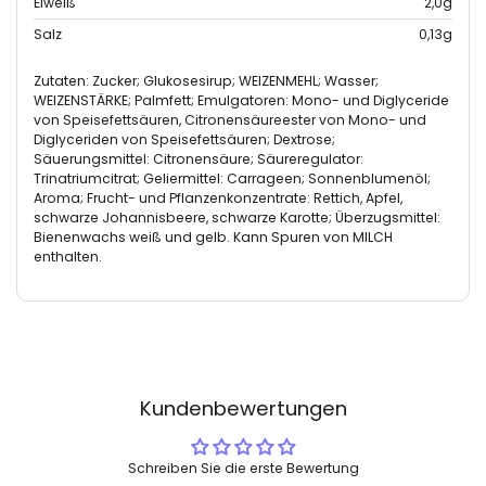
Eiweiß
2,0g
Salz
0,13g
Zutaten: Zucker; Glukosesirup; WEIZENMEHL; Wasser;
WEIZENSTÄRKE; Palmfett; Emulgatoren: Mono- und Diglyceride
von Speisefettsäuren, Citronensäureester von Mono- und
Diglyceriden von Speisefettsäuren; Dextrose;
Säuerungsmittel: Citronensäure; Säureregulator:
Trinatriumcitrat; Geliermittel: Carrageen; Sonnenblumenöl;
Aroma; Frucht- und Pflanzenkonzentrate: Rettich, Apfel,
schwarze Johannisbeere, schwarze Karotte; Überzugsmittel:
Bienenwachs weiß und gelb. Kann Spuren von MILCH
enthalten.
Kundenbewertungen
Schreiben Sie die erste Bewertung