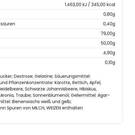
1.463,00 kJ / 345,00 kcal
0,80g
tsäuren
0,40g
79,00g
50,00g
4,90g
0,10g
Zucker; Dextrose; Gelatine; Säuerungsmittel:
und Pflanzenkonzentrate: Karotte, Rettich, Apfel,
 Heidelbeere, Schwarze Johannisbeere, Hibiskus,
 Aronia, Traube; Sonnenblumenöl; Geliermittel: Agar-
ittel: Bienenwachs weiß und gelb;
ann Spuren von MILCH, WEIZEN enthalten