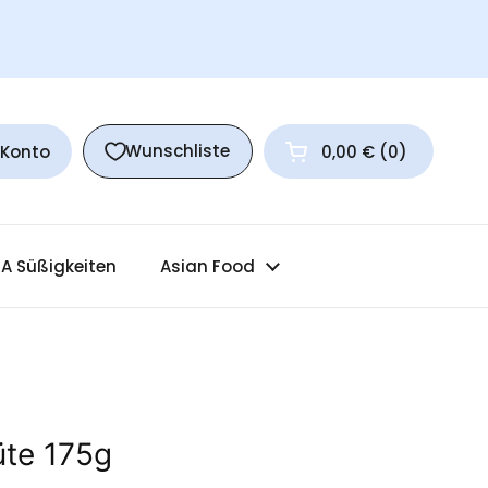
Wunschliste
 Konto
0,00 €
0
Warenkorb öffnen
A Süßigkeiten
Asian Food
üte 175g