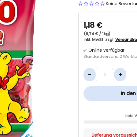
Keine Bewert
1,18 €
(6,74 € / 1kg)
inkl. MwSt. zzgl.
Versandko
✅ Online verfügbar
Standardversand 2 Werkt
−
+
In de
Lade 
Lieferung voraussich