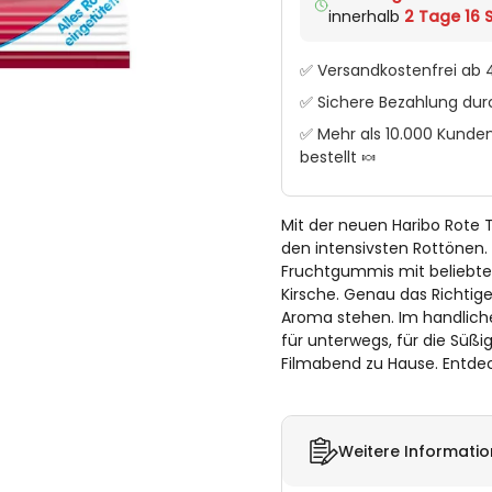
innerhalb
2 Tage 16 S
✅ Versandkostenfrei ab 4
✅ Sichere Bezahlung du
✅ Mehr als 10.000 Kunden
bestellt 🍬
Mit der neuen Haribo Rote
den intensivsten Rottönen.
Fruchtgummis mit beliebt
Kirsche. Genau das Richtige
Aroma stehen. Im handliche
für unterwegs, für die Süß
Filmabend zu Hause. Entdeck
Weitere Informati