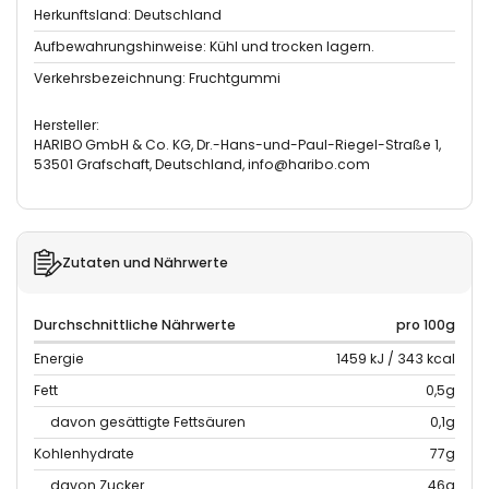
Herkunftsland: Deutschland
Aufbewahrungshinweise: Kühl und trocken lagern.
Verkehrsbezeichnung: Fruchtgummi
Hersteller:
HARIBO GmbH & Co. KG, Dr.-Hans-und-Paul-Riegel-Straße 1,
53501 Grafschaft, Deutschland, info@haribo.com
Zutaten und Nährwerte
Durchschnittliche Nährwerte
pro 100g
Energie
1459 kJ / 343 kcal
Fett
0,5g
davon gesättigte Fettsäuren
0,1g
Kohlenhydrate
77g
davon Zucker
46g