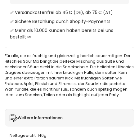
✅ Versandkostenfrei ab 45 € (DE), ab 75 € (AT)
✅ Sichere Bezahlung durch Shopify-Payments
✅ Mehr als 10.000 Kunden haben bereits bei uns
bestellt 🍬
Für alle, die es fruchtig und gleichzeitig herrlich sauer mögen: Der
Hitschies Sour Mix bringt die perfekte Mischung aus Süße und
prickelnder Säure direkt in die Snackschale. Die beliebten Hitschies
Dragées überzeugen mit ihrer knackigen Hülle, dem soften Kern
und einer extra Portion saurem Kick. Mit fruchtigen Sorten wie
Erdbeere, Apfel, Pfirsich und Zitrone ist der Sour Mix die perfekte
Wahl für alle, die es nicht nur süß, sondern auch spritzig mögen.
Ideal zum Snacken, Teilen oder als Highlight auf jeder Party.
Weitere Informationen
Nettogewicht: 140g