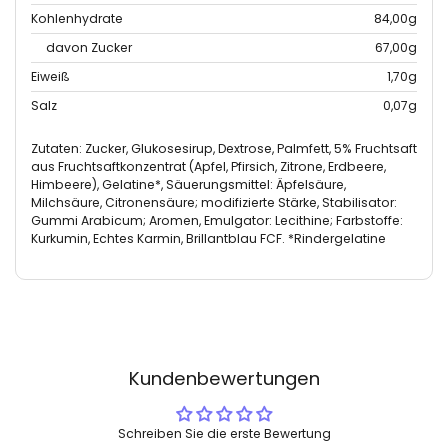
Kohlenhydrate
84,00g
davon Zucker
67,00g
Eiweiß
1,70g
Salz
0,07g
Zutaten: Zucker, Glukosesirup, Dextrose, Palmfett, 5% Fruchtsaft
aus Fruchtsaftkonzentrat (Apfel, Pfirsich, Zitrone, Erdbeere,
Himbeere), Gelatine*, Säuerungsmittel: Äpfelsäure,
Milchsäure, Citronensäure; modifizierte Stärke, Stabilisator:
Gummi Arabicum; Aromen, Emulgator: Lecithine; Farbstoffe:
Kurkumin, Echtes Karmin, Brillantblau FCF. *Rindergelatine
Kundenbewertungen
Schreiben Sie die erste Bewertung