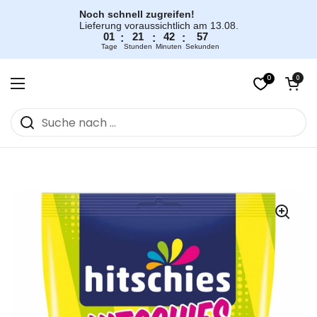
Zum Inhalt springen
Noch schnell zugreifen!
Lieferung voraussichtlich am 13.08.
01
21
42
56
:
:
:
Tage
Stunden
Minuten
Sekunden
0
Warenkorb öff
0
Menü öffnen