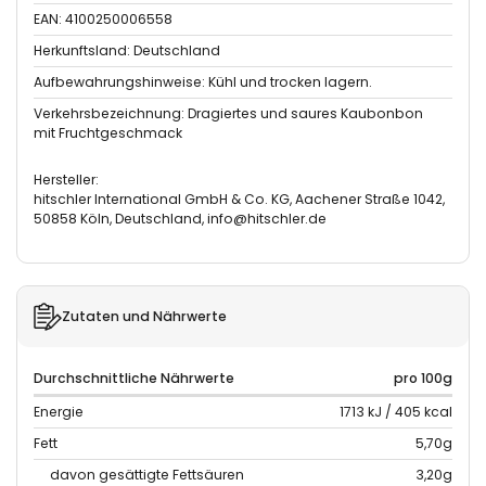
EAN: 4100250006558
Herkunftsland: Deutschland
Aufbewahrungshinweise: Kühl und trocken lagern.
Verkehrsbezeichnung: Dragiertes und saures Kaubonbon
mit Fruchtgeschmack
Hersteller:
hitschler International GmbH & Co. KG, Aachener Straße 1042,
50858 Köln, Deutschland, info@hitschler.de
Zutaten und Nährwerte
Durchschnittliche Nährwerte
pro 100g
Energie
1713 kJ / 405 kcal
Fett
5,70g
davon gesättigte Fettsäuren
3,20g