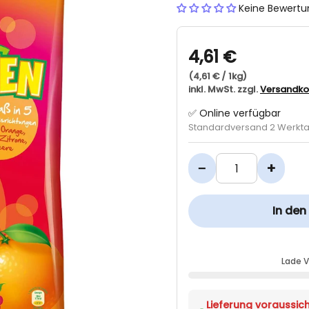
Keine Bewert
4,61 €
(4,61 € / 1kg)
inkl. MwSt. zzgl.
Versandko
✅ Online verfügbar
Standardversand 2 Werkt
−
+
In de
Lade 
Lieferung voraussicht