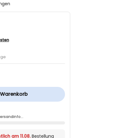
ungen
sten
age
n Warenkorb
Versandinfo…
lich am 11.08.
Bestellung