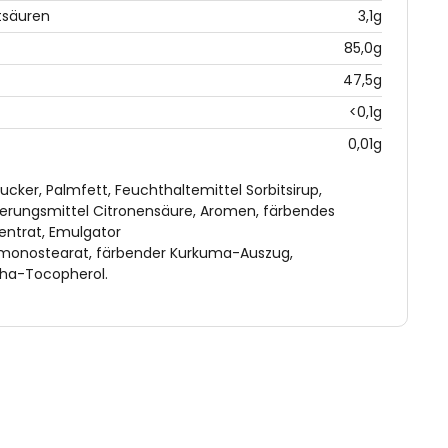
tsäuren
3,1g
85,0g
47,5g
<0,1g
0,01g
ucker, Palmfett, Feuchthaltemittel Sorbitsirup,
äuerungsmittel Citronensäure, Aromen, färbendes
entrat, Emulgator
nmonostearat, färbender Kurkuma-Auszug,
pha-Tocopherol.