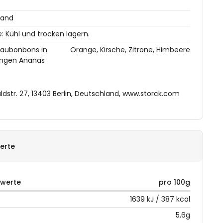
land
 Kühl und trocken lagern.
Kaubonbons in
Orange, Kirsche, Zitrone, Himbeere
ngen Ananas
str. 27, 13403 Berlin, Deutschland, www.storck.com
erte
rwerte
pro 100g
1639 kJ / 387 kcal
5,6g