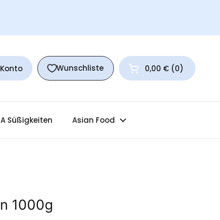
Wunschliste
 Konto
0,00 €
0
Warenkorb öffnen
A Süßigkeiten
Asian Food
en 1000g