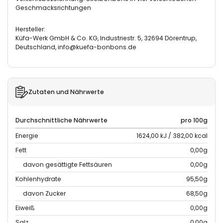
Geschmacksrichtungen
Hersteller:
Küfa-Werk GmbH & Co. KG, Industriestr. 5, 32694 Dörentrup,
Deutschland, info@kuefa-bonbons.de
Zutaten und Nährwerte
Durchschnittliche Nährwerte
pro 100g
Energie
1624,00 kJ / 382,00 kcal
Fett
0,00g
davon gesättigte Fettsäuren
0,00g
Kohlenhydrate
95,50g
davon Zucker
68,50g
Eiweiß
0,00g
Salz
0,00g