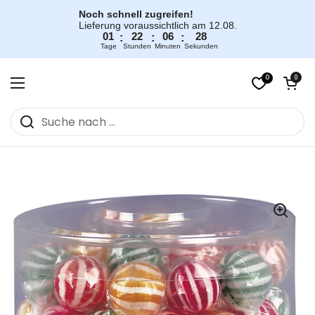
Zum Inhalt springen
Noch schnell zugreifen!
Lieferung voraussichtlich am 12.08.
01
22
06
28
:
:
:
Tage
Stunden
Minuten
Sekunden
0
Warenkorb öff
0
Menü öffnen