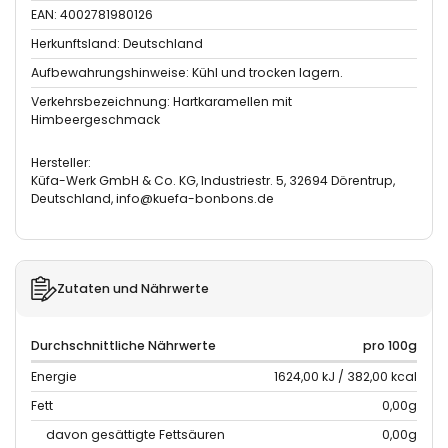
EAN: 4002781980126
Herkunftsland: Deutschland
Aufbewahrungshinweise: Kühl und trocken lagern.
Verkehrsbezeichnung: Hartkaramellen mit
Himbeergeschmack
Hersteller:
Küfa-Werk GmbH & Co. KG, Industriestr. 5, 32694 Dörentrup,
Deutschland, info@kuefa-bonbons.de
Zutaten und Nährwerte
Durchschnittliche Nährwerte
pro 100g
Energie
1624,00 kJ / 382,00 kcal
Fett
0,00g
davon gesättigte Fettsäuren
0,00g