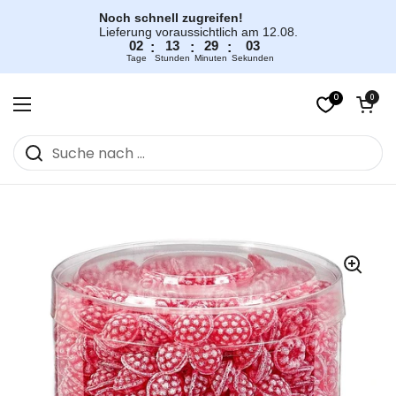
Zum Inhalt springen
Noch schnell zugreifen!
Lieferung voraussichtlich am 12.08.
02
13
29
03
:
:
:
Tage
Stunden
Minuten
Sekunden
0
Warenkorb öff
0
Menü öffnen