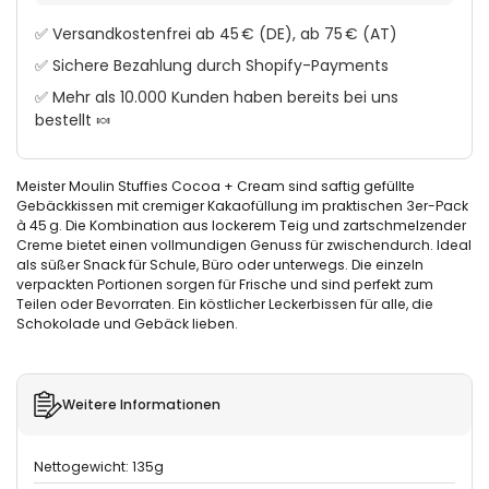
✅ Versandkostenfrei ab 45 € (DE), ab 75 € (AT)
✅ Sichere Bezahlung durch Shopify-Payments
✅ Mehr als 10.000 Kunden haben bereits bei uns
bestellt 🍬
Meister Moulin Stuffies Cocoa + Cream sind saftig gefüllte
Gebäckkissen mit cremiger Kakaofüllung im praktischen 3er-Pack
à 45 g. Die Kombination aus lockerem Teig und zartschmelzender
Creme bietet einen vollmundigen Genuss für zwischendurch. Ideal
als süßer Snack für Schule, Büro oder unterwegs. Die einzeln
verpackten Portionen sorgen für Frische und sind perfekt zum
Teilen oder Bevorraten. Ein köstlicher Leckerbissen für alle, die
Schokolade und Gebäck lieben.
Weitere Informationen
Nettogewicht: 135g