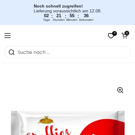
Zum Inhalt springen
Noch schnell zugreifen!
Lieferung voraussichtlich am 12.08.
02
21
55
36
:
:
:
Tage
Stunden
Minuten
Sekunden
0
Warenkorb öff
0
Menü öffnen