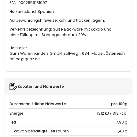
EAN: 9002859131097
Herkunftsland: Spanien
Aufbewahrungshinweise: Kühl und trocken lagern.
Verkehrsbezeichnung: Süße Backware mit Kakao und
einer Füllung mit Sahnegeschmack 20%.
Hersteller:
Gunz Warenhandels GmbH, Zollweg 1, 6841 Mäder, Österreich,
office@gunz.cc
Zutaten und Nährwerte
Durchschnittliche Nährwerte
pro 100g
Energie
1312 kJ / 313 kcal
Fett
7,90 g
davon gesättigte Fettsäuren
1,40 g