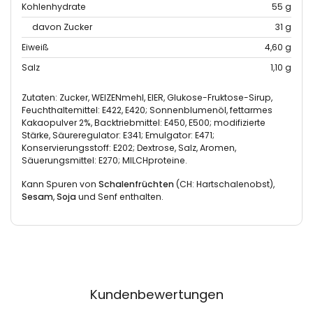
Kohlenhydrate
55 g
davon Zucker
31 g
Eiweiß
4,60 g
Salz
1,10 g
Zutaten: Zucker, WEIZENmehl, EIER, Glukose-Fruktose-Sirup,
Feuchthaltemittel: E422, E420; Sonnenblumenöl, fettarmes
Kakaopulver 2%, Backtriebmittel: E450, E500; modifizierte
Stärke, Säureregulator: E341; Emulgator: E471;
Konservierungsstoff: E202; Dextrose, Salz, Aromen,
Säuerungsmittel: E270; MILCHproteine.
Kann Spuren von
Schalenfrüchten
(CH: Hartschalenobst),
Sesam
,
Soja
und Senf enthalten.
Kundenbewertungen