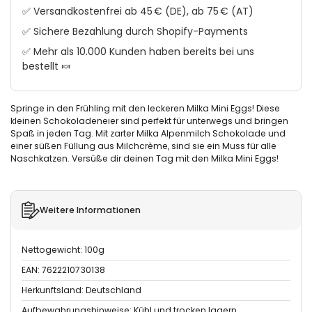
✅ Versandkostenfrei ab 45 € (DE), ab 75 € (AT)
✅ Sichere Bezahlung durch Shopify-Payments
✅ Mehr als 10.000 Kunden haben bereits bei uns
bestellt 🍬
Springe in den Frühling mit den leckeren Milka Mini Eggs! Diese
kleinen Schokoladeneier sind perfekt für unterwegs und bringen
Spaß in jeden Tag. Mit zarter Milka Alpenmilch Schokolade und
einer süßen Füllung aus Milchcrème, sind sie ein Muss für alle
Naschkatzen. Versüße dir deinen Tag mit den Milka Mini Eggs!
Weitere Informationen
Nettogewicht: 100g
EAN: 7622210730138
Herkunftsland: Deutschland
Aufbewahrungshinweise: Kühl und trocken lagern.