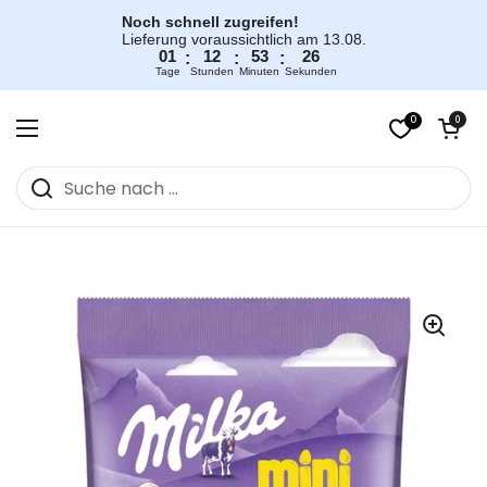
Zum Inhalt springen
Noch schnell zugreifen!
Lieferung voraussichtlich am 13.08.
01
12
53
26
:
:
:
Tage
Stunden
Minuten
Sekunden
0
Warenkorb öff
0
Menü öffnen