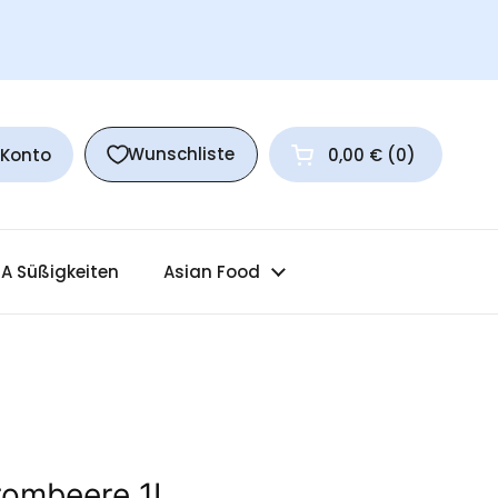
Wunschliste
 Konto
0,00 €
0
Warenkorb öffnen
A Süßigkeiten
Asian Food
rombeere 1L