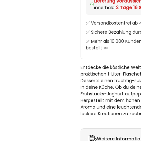
Lieferung voraussich
innerhalb
2 Tage 16 S
✅ Versandkostenfrei ab 4
✅ Sichere Bezahlung du
✅ Mehr als 10.000 Kunden
bestellt 🍬
Entdecke die köstliche We
praktischen 1-Liter-Flasche!
Desserts einen fruchtig-s
in deine Küche. Ob du dein
Frühstücks-Joghurt aufpepp
Hergestellt mit dem hohen 
Aroma und eine leuchtende 
leckere Kreationen zu zaub
Weitere Informati