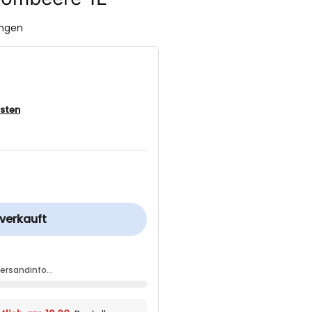
ungen
sten
verkauft
Versandinfo…