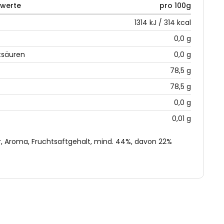
rwerte
pro 100g
1314 kJ / 314 kcal
0,0 g
tsäuren
0,0 g
78,5 g
78,5 g
0,0 g
0,01 g
r, Aroma, Fruchtsaftgehalt, mind. 44%, davon 22%