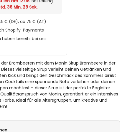
tlich am 12.08.
Bestellung
td. 36 Min. 28 Sek.
5 € (DE), ab 75 € (AT)
rch Shopify-Payments
 haben bereits bei uns
lt der Brombeeren mit dem Monin Sirup Brombeere in der
 Dieses vielseitige Sirup verleiht deinen Getränken und
üßen Kick und bringt den Geschmack des Sommers direkt
en Cocktails eine spannende Note verleihen oder deinen
en möchtest – dieser Sirup ist der perfekte Begleiter.
Qualitätsanspruch von Monin, garantiert er ein intensives
Farbe. Ideal für alle Altersgruppen, um kreative und
ern!
onen