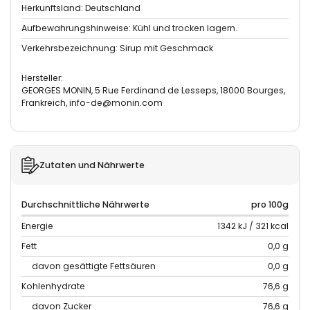
Herkunftsland: Deutschland
Aufbewahrungshinweise: Kühl und trocken lagern.
Verkehrsbezeichnung: Sirup mit Geschmack
Hersteller:
GEORGES MONIN, 5 Rue Ferdinand de Lesseps, 18000 Bourges,
Frankreich, info-de@monin.com
Zutaten und Nährwerte
Durchschnittliche Nährwerte
pro 100g
Energie
1342 kJ / 321 kcal
Fett
0,0 g
davon gesättigte Fettsäuren
0,0 g
Kohlenhydrate
76,6 g
davon Zucker
76,6 g