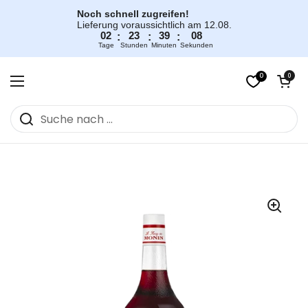
Zum Inhalt springen
Noch schnell zugreifen!
Lieferung voraussichtlich am 12.08.
02
23
39
08
:
:
:
Tage
Stunden
Minuten
Sekunden
0
Warenkorb öff
0
Menü öffnen