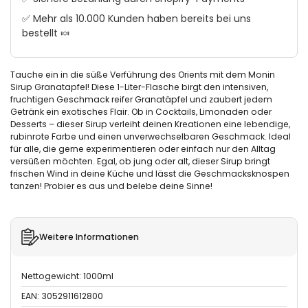
✅ Mehr als 10.000 Kunden haben bereits bei uns
bestellt 🍬
Tauche ein in die süße Verführung des Orients mit dem Monin
Sirup Granatapfel! Diese 1-Liter-Flasche birgt den intensiven,
fruchtigen Geschmack reifer Granatäpfel und zaubert jedem
Getränk ein exotisches Flair. Ob in Cocktails, Limonaden oder
Desserts – dieser Sirup verleiht deinen Kreationen eine lebendige,
rubinrote Farbe und einen unverwechselbaren Geschmack. Ideal
für alle, die gerne experimentieren oder einfach nur den Alltag
versüßen möchten. Egal, ob jung oder alt, dieser Sirup bringt
frischen Wind in deine Küche und lässt die Geschmacksknospen
tanzen! Probier es aus und belebe deine Sinne!
Weitere Informationen
Nettogewicht: 1000ml
EAN: 3052911612800