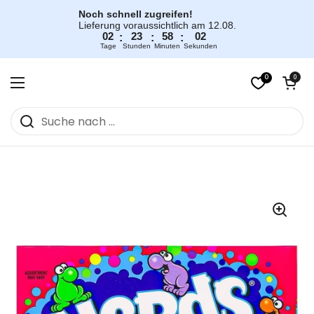
Zum Inhalt springen
Noch schnell zugreifen!
Lieferung voraussichtlich am 12.08.
02
23
58
02
:
:
:
Tage
Stunden
Minuten
Sekunden
0
Warenkorb öff
0
Menü öffnen