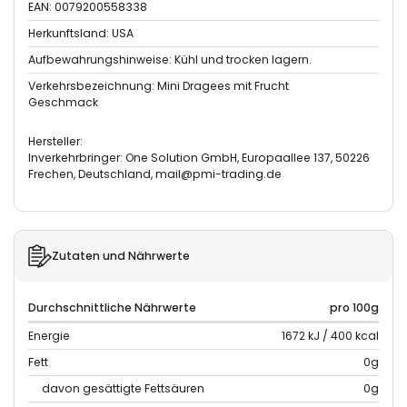
EAN: 0079200558338
Herkunftsland: USA
Aufbewahrungshinweise: Kühl und trocken lagern.
Verkehrsbezeichnung: Mini Dragees mit Frucht
Geschmack
Hersteller:
Inverkehrbringer: One Solution GmbH, Europaallee 137, 50226
Frechen, Deutschland, mail@pmi-trading.de
Zutaten und Nährwerte
Durchschnittliche Nährwerte
pro 100g
Energie
1672 kJ / 400 kcal
Fett
0g
davon gesättigte Fettsäuren
0g