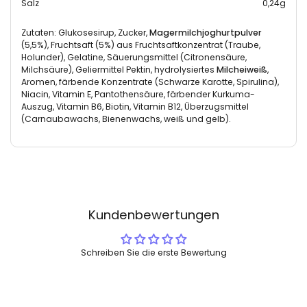
Salz
0,24g
Zutaten: Glukosesirup, Zucker,
Magermilchjoghurtpulver
(5,5%), Fruchtsaft (5%) aus Fruchtsaftkonzentrat (Traube,
Holunder), Gelatine, Säuerungsmittel (Citronensäure,
Milchsäure), Geliermittel Pektin, hydrolysiertes
Milcheiweiß
,
Aromen, färbende Konzentrate (Schwarze Karotte, Spirulina),
Niacin, Vitamin E, Pantothensäure, färbender Kurkuma-
Auszug, Vitamin B6, Biotin, Vitamin B12, Überzugsmittel
(Carnaubawachs, Bienenwachs, weiß und gelb).
Kundenbewertungen
Schreiben Sie die erste Bewertung