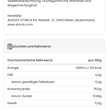
Verkehrsbezeichnung: Fruchtgummi mit Vitaminen und
Magermilchjoghurt
Hersteller:
AUGUST STORCK KG, Waldstr. 27, 13403 Berlin, Deutschland,
www.storck.com
Zutaten und Nährwerte
Durchschnittliche Nährwerte
pro 100g
Energie
1406 kJ / 331 kcal
Fett
0,2g
davon gesättigte Fettsäuren
0,2g
Kohlenhydrate
75,5g
davon Zucker
53,8g
Eiweiß
5,3g