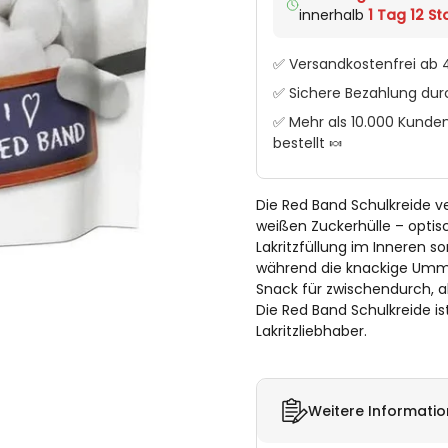
innerhalb
1 Tag 12 Std
✅ Versandkostenfrei ab 4
✅ Sichere Bezahlung du
✅ Mehr als 10.000 Kunden
bestellt 🍬
Die Red Band Schulkreide ve
weißen Zuckerhülle – optis
Lakritzfüllung im Inneren s
während die knackige Umma
Snack für zwischendurch, als
Die Red Band Schulkreide is
Lakritzliebhaber.
Weitere Informati