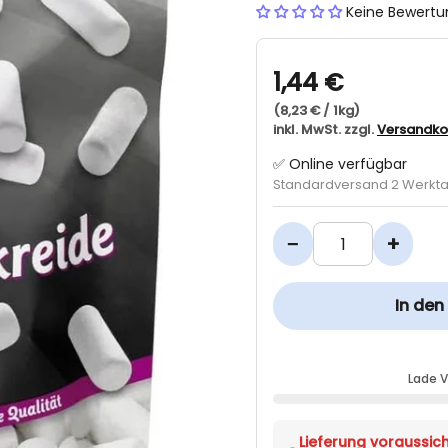
Keine Bewert
1,44 €
(8,23 € / 1kg)
inkl. MwSt. zzgl.
Versandko
✅ Online verfügbar
Standardversand 2 Werkt
−
+
In de
Lade 
Lieferung voraussich