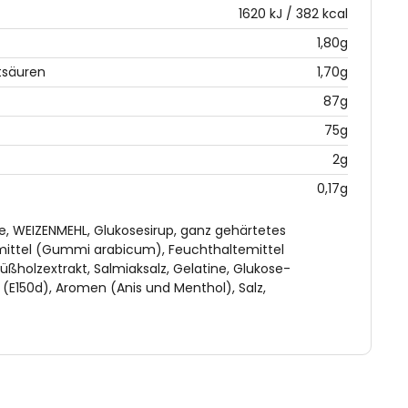
1620 kJ / 382 kcal
1,80g
tsäuren
1,70g
87g
75g
2g
0,17g
e, WEIZENMEHL, Glukosesirup, ganz gehärtetes
mittel (Gummi arabicum), Feuchthaltemittel
 Süßholzextrakt, Salmiaksalz, Gelatine, Glukose-
f (E150d), Aromen (Anis und Menthol), Salz,