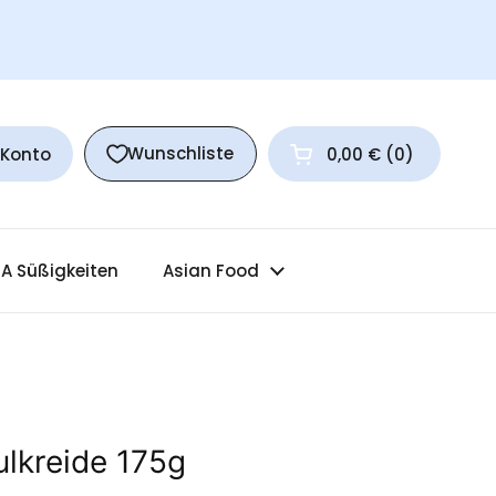
Wunschliste
 Konto
0,00 €
0
Warenkorb öffnen
A Süßigkeiten
Asian Food
lkreide 175g