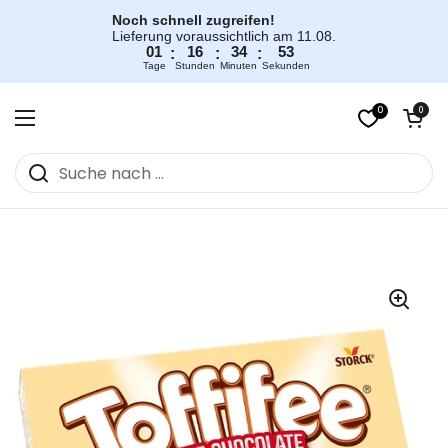
Zum Inhalt springen
Noch schnell zugreifen!
Lieferung voraussichtlich am 11.08.
01
16
34
52
:
:
:
Tage
Stunden
Minuten
Sekunden
0
Warenkorb öff
0
Menü öffnen