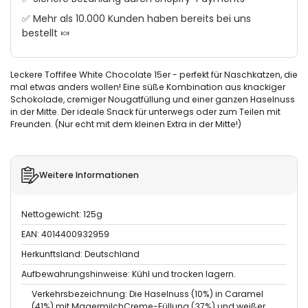
✅ Mehr als 10.000 Kunden haben bereits bei uns
bestellt 🍬
Leckere Toffifee White Chocolate 15er - perfekt für Naschkatzen, die
mal etwas anders wollen! Eine süße Kombination aus knackiger
Schokolade, cremiger Nougatfüllung und einer ganzen Haselnuss
in der Mitte. Der ideale Snack für unterwegs oder zum Teilen mit
Freunden. (Nur echt mit dem kleinen Extra in der Mitte!)
Weitere Informationen
Nettogewicht: 125g
EAN: 4014400932959
Herkunftsland: Deutschland
Aufbewahrungshinweise: Kühl und trocken lagern.
Verkehrsbezeichnung: Die Haselnuss (10%) in Caramel
(41%) mit MagermilchCreme-Füllung (37%) und weißer