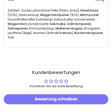
Zutaten: Zucker, pflanzliche Fette (Palm, Shea),
Haselnüsse
(13,1%), Glukosesirup,
Magermilchpulver
(8,1%),
Milchzucker
,
Feuchthaltemittel Sorbitsirup, Kakaobutter, kondensierte
Magermilch
, kondensierte
Süßmolke
,
Vollmilchpulver
,
Sahnepulver
, Rohrzuckersirup,
Molkenerzeugnis
, Emulgator
Lecithine (
Soja
), Aromen (enthält
Erdnuss
),
Buttermilchpulver
,
Salz.
Kundenbewertungen
Schreiben Sie die erste Bewertung
Bewertung schreiben