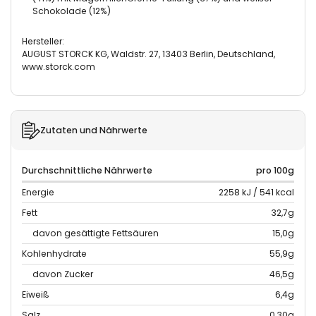
Schokolade (12%)
Hersteller:
AUGUST STORCK KG, Waldstr. 27, 13403 Berlin, Deutschland,
www.storck.com
Zutaten und Nährwerte
Durchschnittliche Nährwerte
pro 100g
Energie
2258 kJ / 541 kcal
Fett
32,7g
davon gesättigte Fettsäuren
15,0g
Kohlenhydrate
55,9g
davon Zucker
46,5g
Eiweiß
6,4g
Salz
0,30g