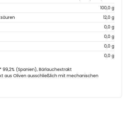
100,0 g
tsäuren
12,0 g
0,0 g
0,0 g
0,0 g
0,0 g
 * 99,2% (Spanien), Bärlauchextrakt
ekt aus Oliven ausschließlich mit mechanischen