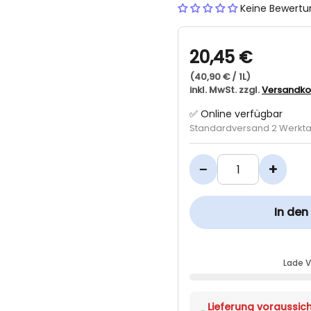
Keine Bewert
20,45 €
(40,90 € / 1L)
inkl. MwSt. zzgl.
Versandko
✅ Online verfügbar
Standardversand 2 Werkt
−
+
In de
Lade 
Lieferung voraussich