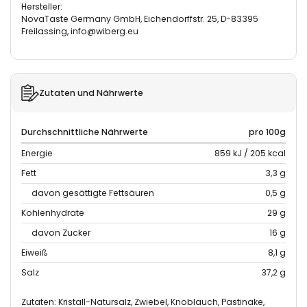
Hersteller:
NovaTaste Germany GmbH, Eichendorffstr. 25, D-83395
Freilassing, info@wiberg.eu
Zutaten und Nährwerte
Durchschnittliche Nährwerte
pro 100g
Energie
859 kJ / 205 kcal
Fett
3,3 g
davon gesättigte Fettsäuren
0,5 g
Kohlenhydrate
29 g
davon Zucker
16 g
Eiweiß
8,1 g
Salz
37,2 g
Zutaten: Kristall-Natursalz, Zwiebel, Knoblauch, Pastinake,