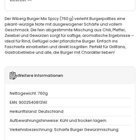
Der Wiberg Burger Mix Spicy (760 g) verleiht Burgerpatties eine
pikant-würzige Note mit ausgewogener Schärfe und vollem
Geschmack. Die fein abgestimmte Mischung aus Chili, Pfeffer,
Zwiebel und Gewürzen sorgt für saftige, aromatische Ergebnisse –
ideal für Rind, Geflügel oder pflanzliche Burger. Einfach ins
Faschierte einarbeiten und direkt losgrillen. Perfekt für Grillfans,
Gastrobetriebe und alle, die Burger mit Charakter lieben!
Weitere Informationen
Nettogewicht: 760g
EAN: 9002540813141
Herkunftsland: Deutschland
Aufbewahrungshinweise: Kühl und trocken lagern.
Verkehrsbezeichnung: Scharfe Burger Gewürzmischung