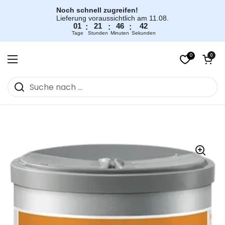
Zum Inhalt springen
Noch schnell zugreifen!
Lieferung voraussichtlich am 11.08.
01
21
46
41
:
:
:
Tage
Stunden
Minuten
Sekunden
0
Warenkorb öff
0
Menü öffnen