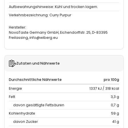
Aufbewahrungshinweise: Kühl und trocken lagern.
Verkehrsbezeichnung: Curry Purpur
Hersteller:
NovaTaste Germany GmbH, Eichendorffstr. 25, D-83395
Freilassing, info@wiberg.eu
Zutaten und Nährwerte
Durchschnittliche Nährwerte
pro 100g
Energie
1337 kJ / 318 kcal
Fett
3,3 g
davon gesättigte Fettsäuren
0,7 g
Kohlenhydrate
59 g
davon Zucker
41 g