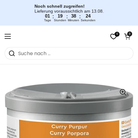
Zum Inhalt springen
Noch schnell zugreifen!
Lieferung voraussichtlich am 13.08.
01
19
38
23
:
:
:
Tage
Stunden
Minuten
Sekunden
0
Warenkorb öff
0
Menü öffnen