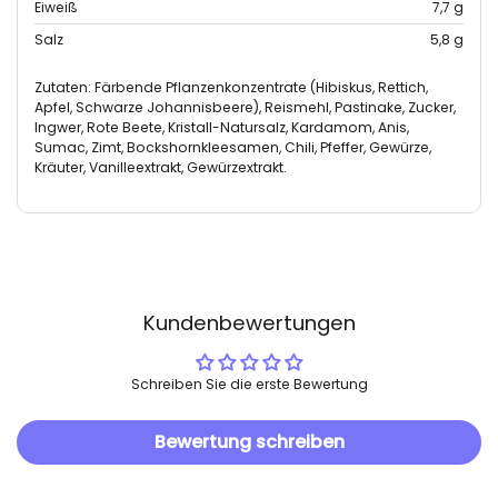
Eiweiß
7,7 g
Salz
5,8 g
Zutaten: Färbende Pflanzenkonzentrate (Hibiskus, Rettich,
Apfel, Schwarze Johannisbeere), Reismehl, Pastinake, Zucker,
Ingwer, Rote Beete, Kristall-Natursalz, Kardamom, Anis,
Sumac, Zimt, Bockshornkleesamen, Chili, Pfeffer, Gewürze,
Kräuter, Vanilleextrakt, Gewürzextrakt.
Kundenbewertungen
Schreiben Sie die erste Bewertung
Bewertung schreiben