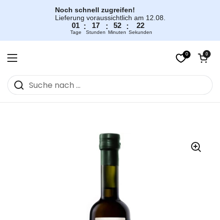
Zum Inhalt springen
Noch schnell zugreifen!
Lieferung voraussichtlich am 12.08.
01
17
52
22
:
:
:
Tage
Stunden
Minuten
Sekunden
0
Warenkorb öff
0
Menü öffnen