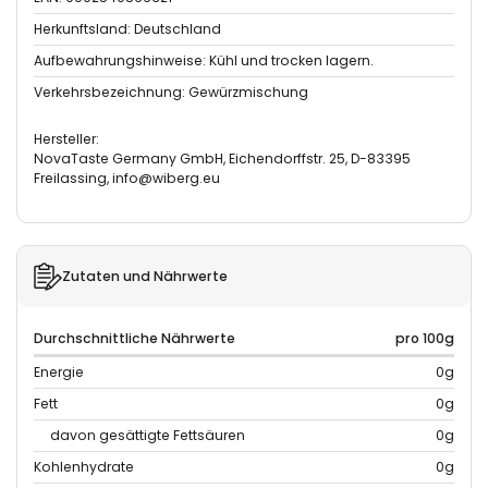
Herkunftsland: Deutschland
Aufbewahrungshinweise: Kühl und trocken lagern.
Verkehrsbezeichnung: Gewürzmischung
Hersteller:
NovaTaste Germany GmbH, Eichendorffstr. 25, D-83395
Freilassing, info@wiberg.eu
Zutaten und Nährwerte
Durchschnittliche Nährwerte
pro 100g
Energie
0g
Fett
0g
davon gesättigte Fettsäuren
0g
Kohlenhydrate
0g