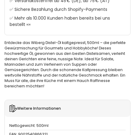
✅ Versandkostenfrei ab 45 € (DE), ab 75 € (AT)
✅ Sichere Bezahlung durch Shopify-Payments
✅ Mehr als 10.000 Kunden haben bereits bei uns
bestellt 🍬
Entdecke das Wiberg Distel-Öl kaltgepresst, 500ml – die perfekte
Gewürzmischung für Gourmets und Hobbyköche! Dieses
hochwertige Öl, gewonnen aus den besten Distelsamen, verleiht
deinen Gerichten eine feine, nussige Note. Ideal für Salate,
Marinaden und zum Verfeinern von Suppen oder
Gemüsegerichten. Durch die schonende Kaltpressung bleiben
wertvolle Nährstoffe und der natürliche Geschmack erhalten. Ein
Muss für alle, die ihre Küche mit einem Hauch Raffinesse
bereichern möchten!
Weitere Informationen
Nettogewicht: 500ml
EAN: 9002540866321