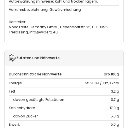
Aufbewahrungshinweise: Kühl und trocken lagern.
Verkehrsbezeichnung: Gewürzmischung
Hersteller:
NovaTaste Germany GmbH, Eichendorffstr. 25, D-83395
Freilassing, info@wiberg.eu
Zutaten und Nährwerte
Durchschnittliche Nährwerte
pro 100g
Energie
556,0 kJ / 132,0 kcal
Fett
3,2 g
davon gesättigte Fettsäuren
0,7 g
Kohlenhydrate
17,0 g
davon Zucker
15,0 g
Eiweiß
5,0 g