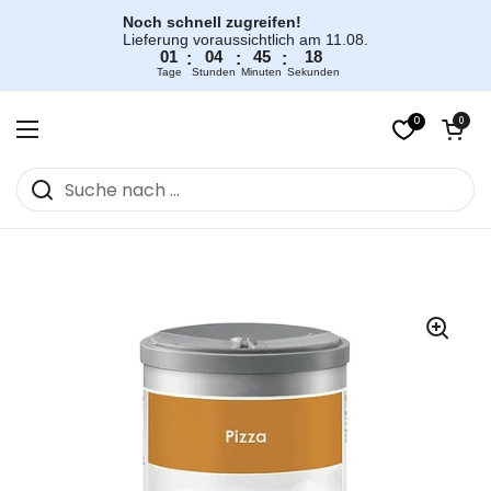
Zum Inhalt springen
Noch schnell zugreifen!
Lieferung voraussichtlich am 11.08.
01
04
45
18
:
:
:
Tage
Stunden
Minuten
Sekunden
0
Warenkorb öff
0
Menü öffnen