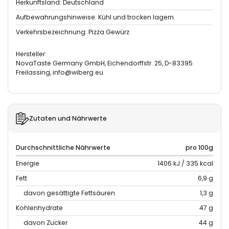
Herkunftsland: Deutschland
Aufbewahrungshinweise: Kühl und trocken lagern.
Verkehrsbezeichnung: Pizza Gewürz
Hersteller:
NovaTaste Germany GmbH, Eichendorffstr. 25, D-83395
Freilassing, info@wiberg.eu
Zutaten und Nährwerte
Durchschnittliche Nährwerte
pro 100g
Energie
1406 kJ / 335 kcal
Fett
6,9 g
davon gesättigte Fettsäuren
1,3 g
Kohlenhydrate
47 g
davon Zucker
44 g